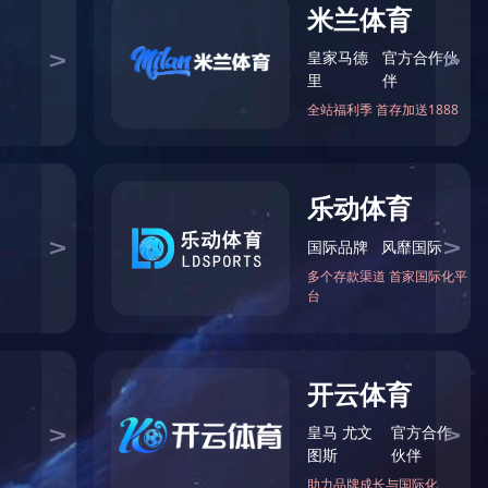
二硫化钼润滑涂料130