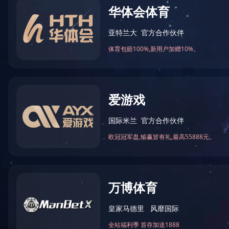
1#二硫化钼自润滑涂料