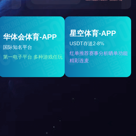
二硫化钼润滑涂料300