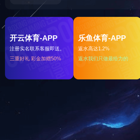
二硫化钼润滑涂料180