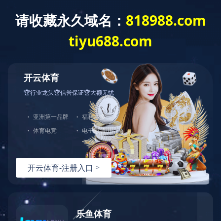
Toggl
naviga
>
>
>
首页
产品展示
二硫化钼减磨涂料
二硫化钼自润滑涂料
展开更多菜单