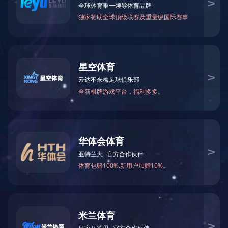
鞍座吊起/底板涂层保护
1
CopyRight 2018-2024 All Right Reserved 江南网页版页面登录
地址：上海市嘉定区嘉松北路3821弄4号
沪ICP备11000072号-2
沪公安备31010702003281号
江南网投
|
天启app官网
|
球速中国有限公司官网
|
江南网页版
|
爱体育在
线登录
|
宝威在线登录
|
足球竞猜网
|
半岛足球体育
|
广发在线注册
|