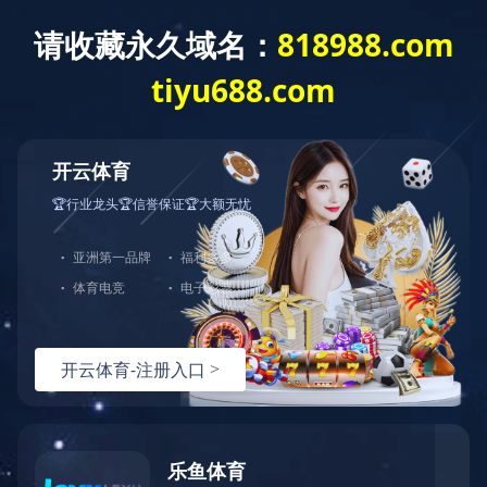
Toggl
naviga
>
>
>
首页
产品展示
二硫化钼水性润滑剂
MoS2水性润滑脱模剂
展开更多菜单